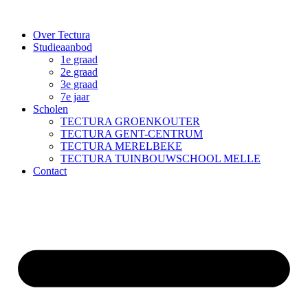
Spring
naar
Over Tectura
de
Studieaanbod
inhoud
1e graad
2e graad
3e graad
7e jaar
Scholen
TECTURA GROENKOUTER
TECTURA GENT-CENTRUM
TECTURA MERELBEKE
TECTURA TUINBOUWSCHOOL MELLE
Contact