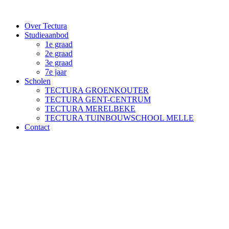
Spring
naar
Over Tectura
de
Studieaanbod
inhoud
1e graad
2e graad
3e graad
7e jaar
Scholen
TECTURA GROENKOUTER
TECTURA GENT-CENTRUM
TECTURA MERELBEKE
TECTURA TUINBOUWSCHOOL MELLE
Contact