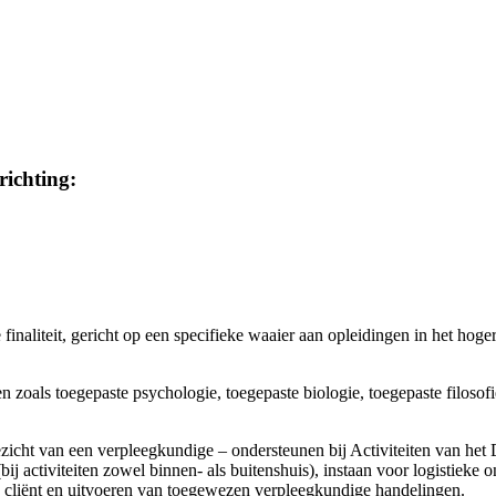
richting:
 finaliteit, gericht op een specifieke waaier aan opleidingen in het ho
zoals toegepaste psychologie, toegepaste biologie, toegepaste filosofie
toezicht van een verpleegkundige – ondersteunen bij Activiteiten van he
ij activiteiten zowel binnen- als buitenshuis), instaan voor logistieke 
liënt en uitvoeren van toegewezen verpleegkundige handelingen.